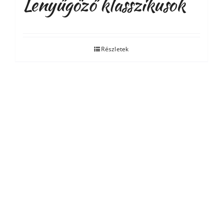
Lenyűgöző klasszikusok
Részletek