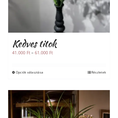
Kedves titok
Ártartomány:
41.000
Ft
–
61.000
Ft
41.000 Ft
-
Opciók választása
Részletek
Ennek
61.000 Ft
a
terméknek
több
variációja
van.
A