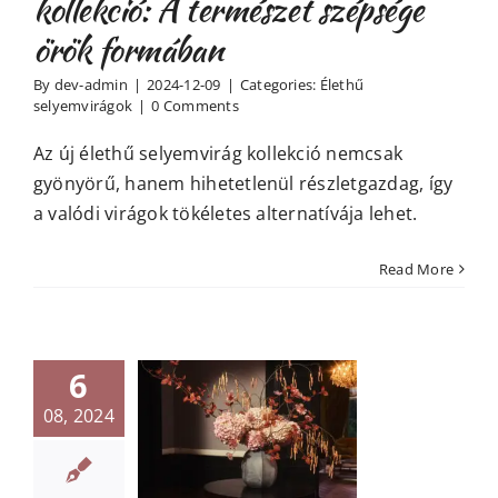
kollekció: A természet szépsége
örök formában
By
dev-admin
|
2024-12-09
|
Categories:
Élethű
selyemvirágok
|
0 Comments
Az új élethű selyemvirág kollekció nemcsak
gyönyörű, hanem hihetetlenül részletgazdag, így
a valódi virágok tökéletes alternatívája lehet.
Read More
t jobbak az
6
élethű
08, 2024
emvirágok a
régi