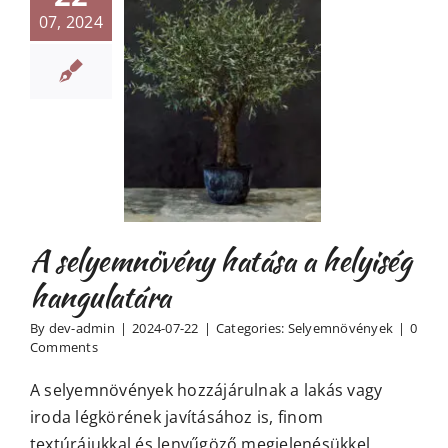
07, 2024
lyemnövény
a a helyiség
ngulatára
yemnövények
A selyemnövény hatása a helyiség
hangulatára
By
dev-admin
|
2024-07-22
|
Categories:
Selyemnövények
|
0
Comments
A selyemnövények hozzájárulnak a lakás vagy
iroda légkörének javításához is, finom
textúrájukkal és lenyűgöző megjelenésükkel