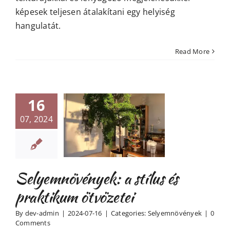
képesek teljesen átalakítani egy helyiség
hangulatát.
Read More
16
emnövények:
07, 2024
stílus és
aktikum
tvözetei
yemnövények
Selyemnövények: a stílus és
praktikum ötvözetei
By
dev-admin
|
2024-07-16
|
Categories:
Selyemnövények
|
0
Comments