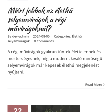
rágoknál?
Miért jobbak az élethű
 selyemvirágok
selyemvirágok a régi
művirágoknál?
By
dev-admin
|
2024-08-06
|
Categories:
Élethű
selyemvirágok
|
0 Comments
A régi művirágok gyakran tűntek élettelennek és
mesterségesnek, míg a modern, kiváló minőségű
selyemvirágok már képesek élethű megjelenést
nyújtani.
Read More
22