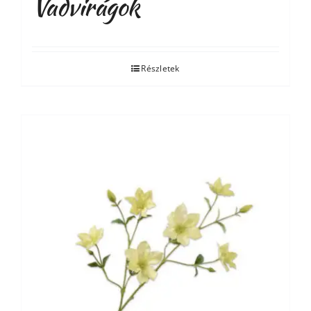
Vadvirágok
Részletek