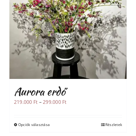
Aurora erdő
Ártartomány:
219.000
Ft
–
299.000
Ft
219.000 Ft
-
Opciók választása
Részletek
Ennek
299.000 Ft
a